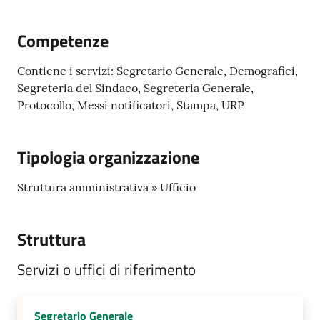
Competenze
A
Contiene i servizi: Segretario Generale, Demografici,
l
Segreteria del Sindaco, Segreteria Generale,
l
Protocollo, Messi notificatori, Stampa, URP
e
r
t
Tipologia organizzazione
a
m
Struttura amministrativa » Ufficio
e
t
e
Struttura
o
Servizi o uffici di riferimento
V
i
Segretario Generale