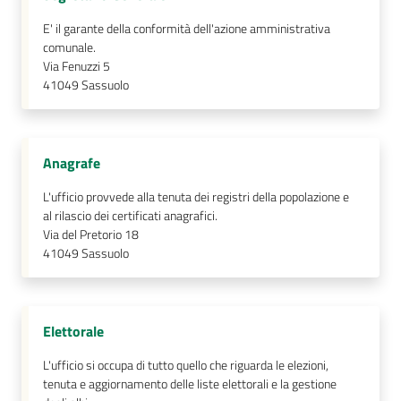
s
i
E' il garante della conformità dell'azione amministrativa
t
comunale.
Via Fenuzzi 5
S
41049
Sassuolo
a
s
s
u
Anagrafe
o
l
L'ufficio provvede alla tenuta dei registri della popolazione e
al rilascio dei certificati anagrafici.
o
Via del Pretorio 18
41049
Sassuolo
Tutti
gli
argomenti...
Elettorale
L'ufficio si occupa di tutto quello che riguarda le elezioni,
tenuta e aggiornamento delle liste elettorali e la gestione
Seguici