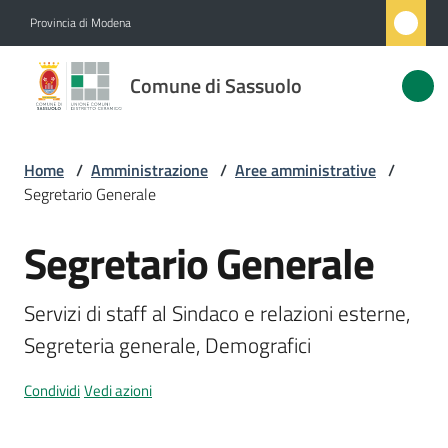
Vai al contenuto
Vai alla navigazione
Vai al footer
Provincia di Modena
Comune
Comune di Sassuolo
di
Sassuolo
Home
/
Amministrazione
/
Aree amministrative
/
Segretario Generale
Amministrazione
Menu selezionato
Segretario Generale
Salta al contenuto
Novità
Servizi di staff al Sindaco e relazioni esterne, 
Servizi
Segreteria generale, Demografici
Vivere
Condividi
Vedi azioni
Sassuolo