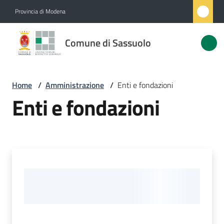
Vai al contenuto
Vai alla navigazione
Vai al footer
Provincia di Modena
Comune
Comune di Sassuolo
di
Sassuolo
Home
/
Amministrazione
/
Enti e fondazioni
Enti e fondazioni
Amministrazione
Menu selezionato
Novità
Servizi
Vivere
Sassuolo