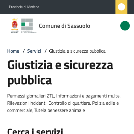
Vai al contenuto
Vai alla navigazione
Vai al footer
Provincia di Modena
Comune
Comune di Sassuolo
di
Sassuolo
Home
/
Servizi
/
Giustizia e sicurezza pubblica
Giustizia e sicurezza
Amministrazione
pubblica
Novità
Permessi giornalieri ZTL, Informazioni e pagamenti multe,
Servizi
Rilevazioni incidenti, Controllo di quartiere, Polizia edile e
Menu selezionato
commerciale, Tutela benessere animale
Vivere
Sassuolo
Cerca i servizi