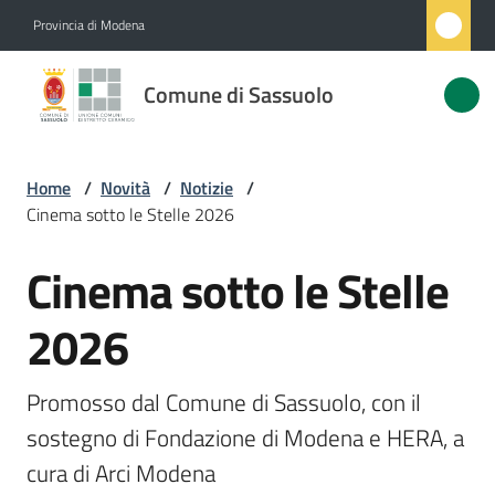
Vai al contenuto
Vai alla navigazione
Vai al footer
Provincia di Modena
Comune
Comune di Sassuolo
di
Sassuolo
Home
/
Novità
/
Notizie
/
Cinema sotto le Stelle 2026
Amministrazione
Cinema sotto le Stelle
Salta al contenuto
Novità
Menu selezionato
2026
Servizi
Promosso dal Comune di Sassuolo, con il 
Vivere
sostegno di Fondazione di Modena e HERA, a 
Sassuolo
cura di Arci Modena