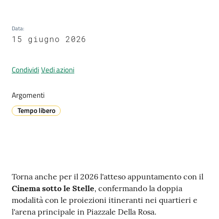
Data
:
A
15 giugno 2026
l
l
Condividi
Vedi azioni
e
r
Argomenti
t
a
Tempo libero
m
e
t
e
o
Contenuto
Torna anche per il 2026 l'atteso appuntamento con il
Cinema sotto le Stelle
, confermando la doppia
V
modalità con le proiezioni itineranti nei quartieri e
i
l'arena principale in Piazzale Della Rosa.