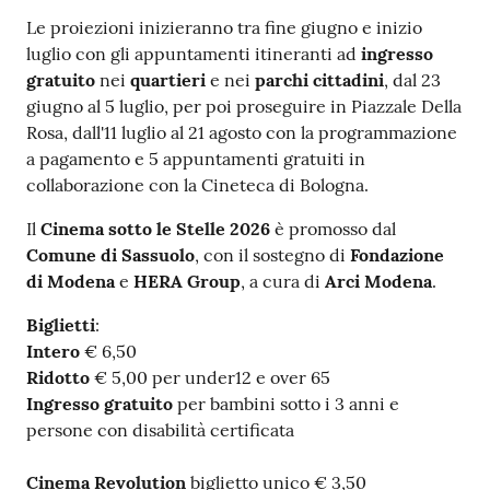
s
i
Le proiezioni inizieranno tra fine giugno e inizio
t
luglio con gli appuntamenti itineranti ad
ingresso
S
gratuito
nei
quartieri
e nei
parchi cittadini
, dal 23
a
giugno al 5 luglio, per poi proseguire in Piazzale Della
s
Rosa, dall'11 luglio al 21 agosto con la programmazione
s
a pagamento e 5 appuntamenti gratuiti in
u
collaborazione con la Cineteca di Bologna.
o
Il
Cinema sotto le Stelle 2026
è promosso dal
l
Comune di Sassuolo
, con il sostegno di
Fondazione
o
di Modena
e
HERA Group
, a cura di
Arci Modena
.
Biglietti
:
Tutti
Intero
€ 6,50
gli
Ridotto
€ 5,00 per under12 e over 65
argomenti...
Ingresso gratuito
per bambini sotto i 3 anni e
persone con disabilità certificata
Seguici
Cinema Revolution
biglietto unico € 3,50