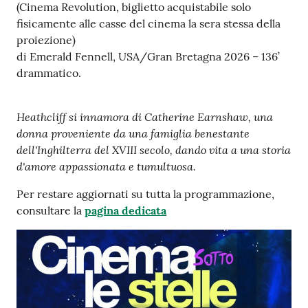
s
(Cinema Revolution, biglietto acquistabile solo
i
fisicamente alle casse del cinema la sera stessa della
t
proiezione)
S
di Emerald Fennell, USA/Gran Bretagna 2026 – 136’
a
drammatico.
s
s
Heathcliff si innamora di Catherine Earnshaw, una
u
donna proveniente da una famiglia benestante
o
dell'Inghilterra del XVIII secolo, dando vita a una storia
l
d'amore appassionata e tumultuosa.
o
Per restare aggiornati su tutta la programmazione,
Tutti
consultare la
pagina dedicata
gli
argomenti...
Seguici