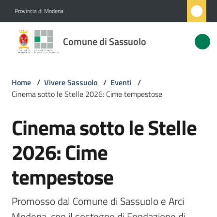
Vai al contenuto
Vai alla navigazione
Vai al footer
Provincia di Modena
Comune
Comune di Sassuolo
di
Sassuolo
Home
/
Vivere Sassuolo
/
Eventi
/
Cinema sotto le Stelle 2026: Cime tempestose
Amministrazione
Cinema sotto le Stelle
Salta al contenuto
Novità
2026: Cime
Servizi
tempestose
Vivere
Sassuolo
Promosso dal Comune di Sassuolo e Arci 
Menu selezionato
Modena, con il sostegno di Fondazione di 