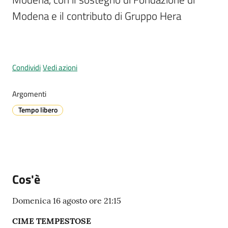
Modena e il contributo di Gruppo Hera
A
l
l
Condividi
Vedi azioni
e
r
Argomenti
t
Tempo libero
a
m
e
t
e
o
Cos'è
Domenica 16 agosto ore 21:15
V
i
CIME TEMPESTOSE