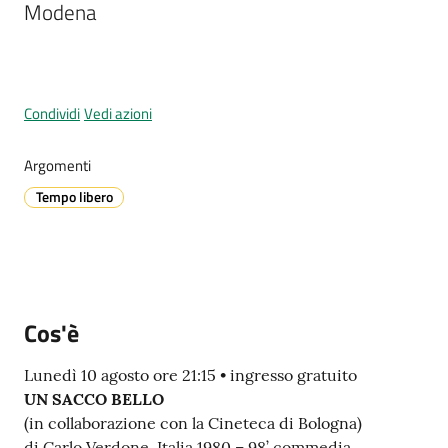
Modena
A
l
Condividi
Vedi azioni
l
e
Argomenti
r
Tempo libero
t
a
m
e
t
e
Cos'è
o
Lunedì 10 agosto ore 21:15 • ingresso gratuito
UN SACCO BELLO
V
(in collaborazione con la Cineteca di Bologna)
i
di Carlo Verdone, Italia 1980 – 98’ commedia