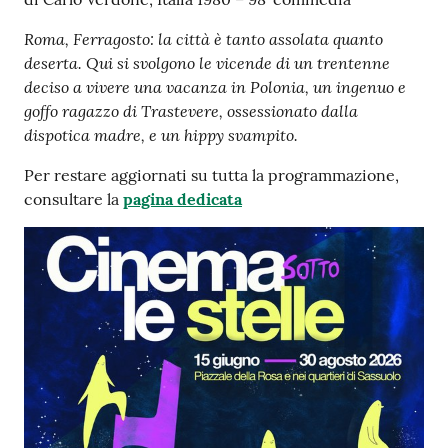
s
i
Roma, Ferragosto: la città è tanto assolata quanto
t
deserta. Qui si svolgono le vicende di un trentenne
S
deciso a vivere una vacanza in Polonia, un ingenuo e
a
goffo ragazzo di Trastevere, ossessionato dalla
s
dispotica madre, e un hippy svampito.
s
u
Per restare aggiornati su tutta la programmazione,
o
consultare la
pagina dedicata
l
o
Tutti
gli
argomenti...
Seguici