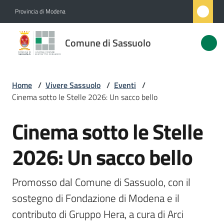
Vai al contenuto
Vai alla navigazione
Vai al footer
Provincia di Modena
Comune
Comune di Sassuolo
di
Sassuolo
Home
/
Vivere Sassuolo
/
Eventi
/
Cinema sotto le Stelle 2026: Un sacco bello
Amministrazione
Cinema sotto le Stelle
Salta al contenuto
Novità
2026: Un sacco bello
Servizi
Promosso dal Comune di Sassuolo, con il 
Vivere
sostegno di Fondazione di Modena e il 
Sassuolo
contributo di Gruppo Hera, a cura di Arci 
Menu selezionato