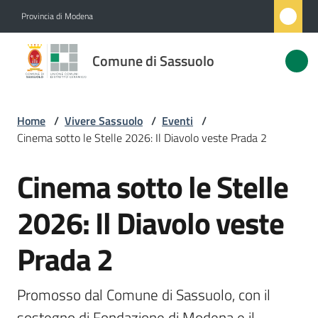
Vai al contenuto
Vai alla navigazione
Vai al footer
Provincia di Modena
Comune
Comune di Sassuolo
di
Sassuolo
Home
/
Vivere Sassuolo
/
Eventi
/
Cinema sotto le Stelle 2026: Il Diavolo veste Prada 2
Amministrazione
Cinema sotto le Stelle
Salta al contenuto
Novità
2026: Il Diavolo veste
Servizi
Prada 2
Vivere
Sassuolo
Promosso dal Comune di Sassuolo, con il 
Menu selezionato
sostegno di Fondazione di Modena e il 