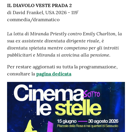
s
IL DIAVOLO VESTE PRADA 2
i
di David Frankel, USA 2026 - 119’
t
commedia/drammatico
S
a
La lotta di Miranda Priestly contro Emily Charlton, la
s
sua ex assistente diventata dirigente rivale, è
s
diventata spietata mentre competono per gli introiti
u
pubblicitari e Miranda si avvicina alla pensione.
o
l
Per restare aggiornati su tutta la programmazione,
o
consultare la
pagina dedicata
Tutti
gli
argomenti...
Seguici