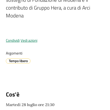
contributo di Gruppo Hera, a cura di Arci 
Modena
A
l
l
e
Condividi
Vedi azioni
r
t
Argomenti
a
m
Tempo libero
e
t
e
o
Cos'è
V
i
Martedì 28 luglio ore 21:30