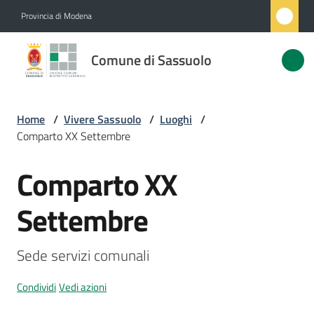
Vai al contenuto
Vai alla navigazione
Vai al footer
Provincia di Modena
Comune
Comune di Sassuolo
di
Sassuolo
Home
/
Vivere Sassuolo
/
Luoghi
/
Comparto XX Settembre
Amministrazione
Comparto XX
Salta al contenuto
Novità
Settembre
Servizi
Sede servizi comunali
Vivere
Sassuolo
Condividi
Vedi azioni
Menu selezionato