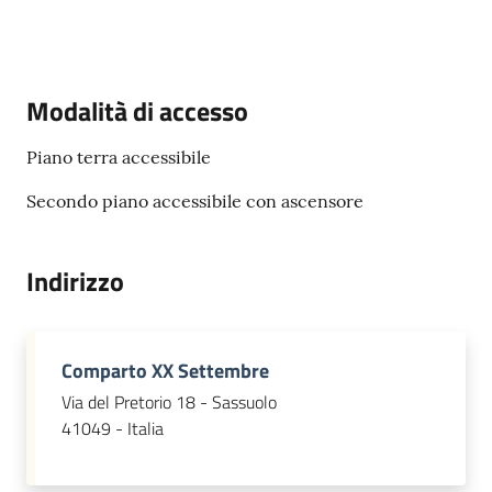
s
i
t
S
Modalità di accesso
a
s
Piano terra accessibile
s
u
Secondo piano accessibile con ascensore
o
l
o
Indirizzo
Tutti
gli
Comparto XX Settembre
argomenti...
Via del Pretorio 18 - Sassuolo
41049 - Italia
Seguici