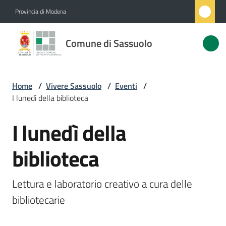
Vai al contenuto
Vai alla navigazione
Vai al footer
Provincia di Modena
Comune
Comune di Sassuolo
di
Sassuolo
Home
/
Vivere Sassuolo
/
Eventi
/
I lunedì della biblioteca
Amministrazione
I lunedì della
Salta al contenuto
Novità
biblioteca
Servizi
Lettura e laboratorio creativo a cura delle 
Vivere
bibliotecarie
Sassuolo
Menu selezionato