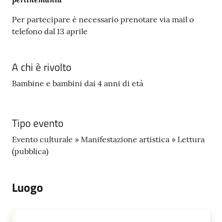
s
i
Per partecipare è necessario prenotare via mail o
t
telefono dal 13 aprile
S
a
s
A chi è rivolto
s
Bambine e bambini dai 4 anni di età
u
o
l
o
Tipo evento
Evento culturale » Manifestazione artistica » Lettura
Tutti
(pubblica)
gli
argomenti...
Luogo
Seguici