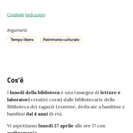
Condividi
Vedi azioni
A
Argomenti
l
l
Tempo libero
Patrimonio culturale
e
r
t
a
m
Cos'è
e
t
I
lunedì della biblioteca
è una rassegna di
letture e
e
laboratori
creativi curati dalle bibliotecarie della
o
Biblioteca dei ragazzi Leontine, dedicate a bambine e
bambini
dai 4 anni
di età.
V
Vi aspettiamo
lunedì 27 aprile
alle ore 17 con
i
perlinemania