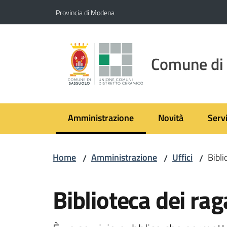
Vai al contenuto
Vai alla navigazione
Vai al footer
Provincia di Modena
Comune di
Amministrazione
Novità
Servi
Menu selezionato
Home
Amministrazione
Uffici
Bibli
/
/
/
Salta al contenuto
Biblioteca dei ra