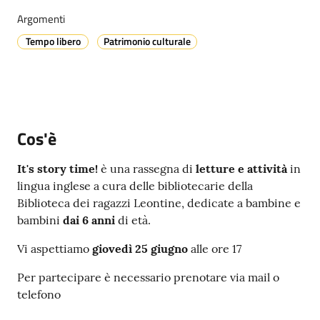
Argomenti
Tempo libero
Patrimonio culturale
A
l
l
e
r
Cos'è
t
a
It's story time!
è una rassegna di
letture e attività
in
m
lingua inglese a cura delle bibliotecarie della
e
Biblioteca dei ragazzi Leontine, dedicate a bambine e
t
bambini
dai 6 anni
di età.
e
o
Vi aspettiamo
giovedì 25
giugno
alle ore 17
Per partecipare è necessario prenotare via mail o
V
telefono
i