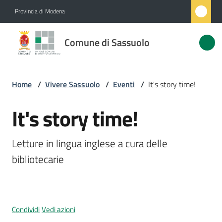
Vai al contenuto
Vai alla navigazione
Vai al footer
Provincia di Modena
Comune
Comune di Sassuolo
di
Sassuolo
Home
/
Vivere Sassuolo
/
Eventi
/
It's story time!
Amministrazione
It's story time!
Salta al contenuto
Novità
Letture in lingua inglese a cura delle 
bibliotecarie
Servizi
Vivere
Sassuolo
Condividi
Vedi azioni
Menu selezionato