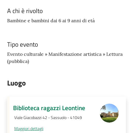
s
i
A chi è rivolto
t
Bambine e bambini dai 6 ai 9 anni di età
S
a
s
Tipo evento
s
u
Evento culturale » Manifestazione artistica » Lettura
o
(pubblica)
l
o
Luogo
Tutti
gli
argomenti...
Biblioteca ragazzi Leontine
Viale Giacobazzi 42 - Sassuolo - 41049
Maggiori dettagli
Seguici