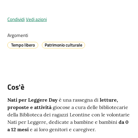
Condividi
Vedi azioni
A
l
Argomenti
l
Tempo libero
Patrimonio culturale
e
r
t
a
m
e
Cos'è
t
e
Nati per Leggere Day
è una rassegna di
letture,
o
proposte e attività
giocose a cura delle bibliotecarie
della Biblioteca dei ragazzi Leontine con le volontarie
Nati per Leggere, dedicate a bambine e bambini
da 0
V
a 12 mesi
e ai loro genitori e caregiver.
i