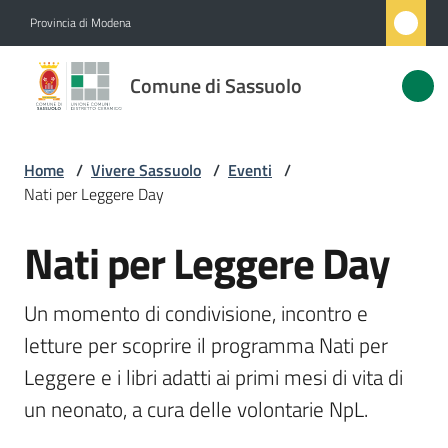
Vai al contenuto
Vai alla navigazione
Vai al footer
Provincia di Modena
Comune
Comune di Sassuolo
di
Sassuolo
Home
/
Vivere Sassuolo
/
Eventi
/
Nati per Leggere Day
Amministrazione
Nati per Leggere Day
Salta al contenuto
Novità
Un momento di condivisione, incontro e 
Servizi
letture per scoprire il programma Nati per 
Leggere e i libri adatti ai primi mesi di vita di 
Vivere
Sassuolo
un neonato, a cura delle volontarie NpL. 
Menu selezionato