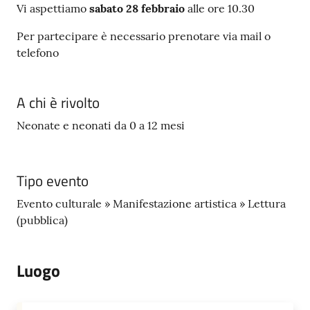
s
Vi aspettiamo
sabato 28 febbraio
alle ore 10.30
i
t
Per partecipare è necessario prenotare via mail o
S
telefono
a
s
A chi è rivolto
s
u
Neonate e neonati da 0 a 12 mesi
o
l
o
Tipo evento
Evento culturale » Manifestazione artistica » Lettura
Tutti
(pubblica)
gli
argomenti...
Luogo
Seguici