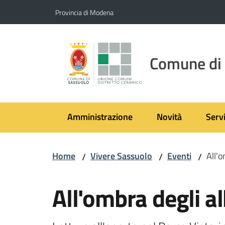
Vai al contenuto
Vai alla navigazione
Vai al footer
Provincia di Modena
Comune di
Amministrazione
Novità
Servi
Home
Vivere Sassuolo
Eventi
All'o
/
/
/
Salta al contenuto
All'ombra degli al