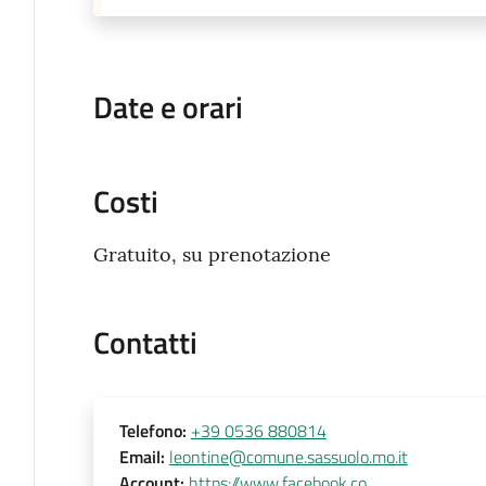
Date e orari
Costi
Gratuito, su prenotazione
Contatti
Telefono
:
+39 0536 880814
Email
:
leontine@comune.sassuolo.mo.it
Account
:
https://www.facebook.co