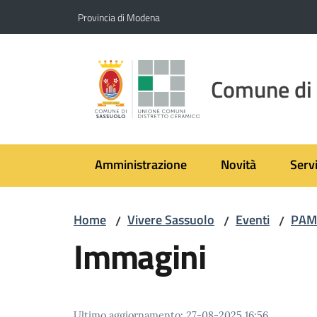
Vai al contenuto
Vai alla navigazione
Vai al footer
Provincia di Modena
Comune di
Amministrazione
Novità
Servi
Home
Vivere Sassuolo
Eventi
PAMC
/
/
/
Immagini
Ultimo aggiornamento
:
27-08-2025 16:56