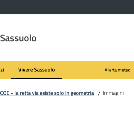
 Sassuolo
zi
Vivere Sassuolo
Allerta meteo
Menu selezionato
OC • la retta via esiste solo in geometria
Immagini
/