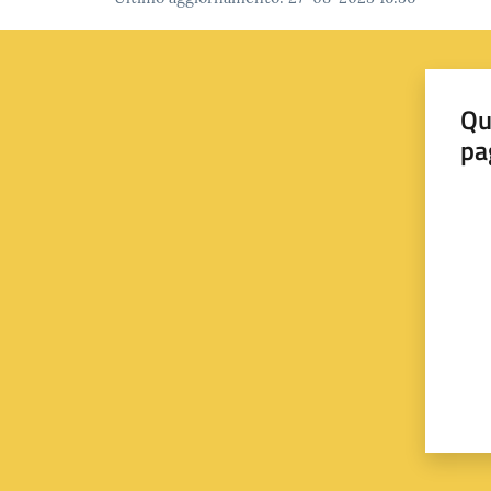
Qu
pa
Valut