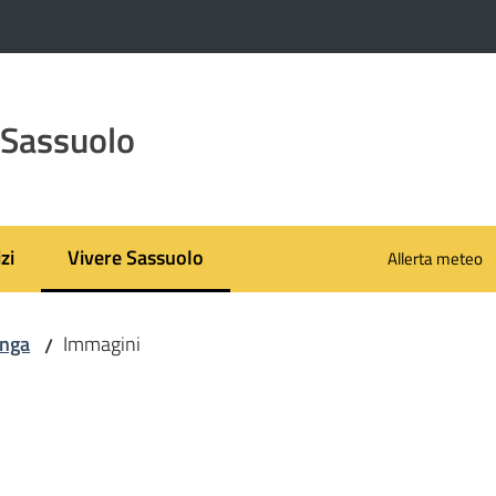
 Sassuolo
zi
Vivere Sassuolo
Allerta meteo
Menu selezionato
nga
Immagini
/