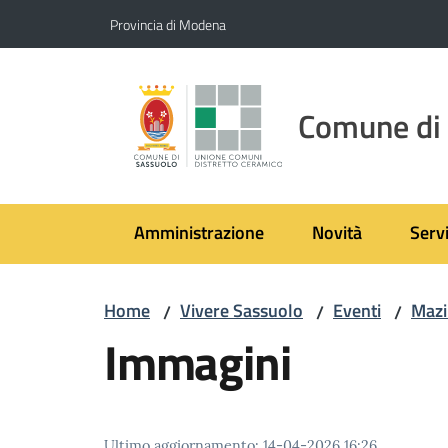
Vai al contenuto
Vai alla navigazione
Vai al footer
Provincia di Modena
Comune di
Amministrazione
Novità
Servi
Home
Vivere Sassuolo
Eventi
Mazi
/
/
/
Immagini
Ultimo aggiornamento
:
14-04-2026 16:26