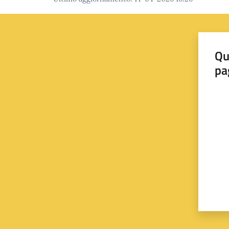
Qu
pa
Valut