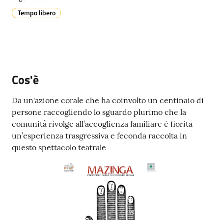
Tempo libero
A
l
l
e
Cos'è
r
t
Da un'azione corale che ha coinvolto un centinaio di
a
persone raccogliendo lo sguardo plurimo che la
m
comunità rivolge all’accoglienza familiare è fiorita
e
un’esperienza trasgressiva e feconda raccolta in
t
questo spettacolo teatrale
e
o
V
i