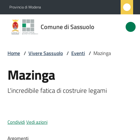
Vai al contenuto
Vai alla navigazione
Vai al footer
Provincia di Modena
Comune
Comune di Sassuolo
di
Sassuolo
Home
/
Vivere Sassuolo
/
Eventi
/
Mazinga
Amministrazione
Mazinga
Salta al contenuto
Novità
L'incredibile fatica di costruire legami
Servizi
Vivere
Condividi
Vedi azioni
Sassuolo
Menu selezionato
Argomenti