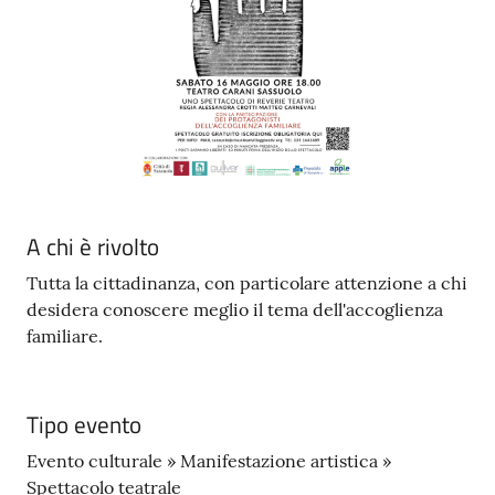
s
i
t
S
a
s
s
u
o
A chi è rivolto
l
o
Tutta la cittadinanza, con particolare attenzione a chi
desidera conoscere meglio il tema dell'accoglienza
Tutti
familiare.
gli
argomenti...
Tipo evento
Evento culturale » Manifestazione artistica »
Seguici
Spettacolo teatrale