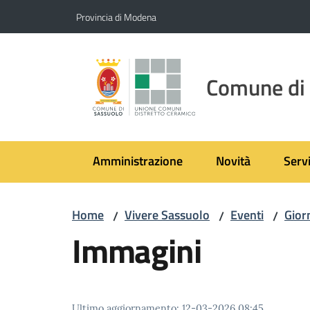
Vai al contenuto
Vai alla navigazione
Vai al footer
Provincia di Modena
Comune di
Amministrazione
Novità
Servi
Home
Vivere Sassuolo
Eventi
Giorn
/
/
/
Immagini
Ultimo aggiornamento
:
12-03-2026 08:45