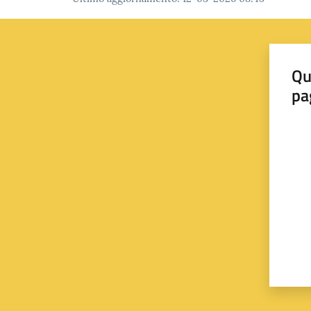
Qu
pa
Valut