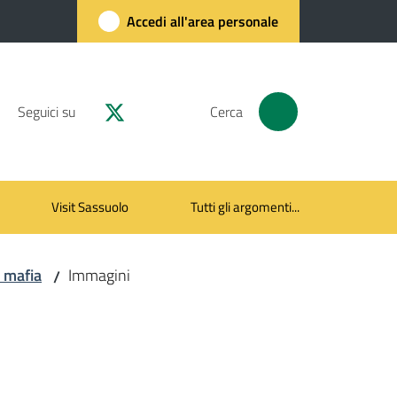
Accedi all'area personale
Seguici su
Cerca
Visit Sassuolo
Tutti gli argomenti...
i mafia
Immagini
/