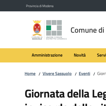
Vai al contenuto
Vai alla navigazione
Vai al footer
Provincia di Modena
Comune di
Amministrazione
Novità
Servi
Home
Vivere Sassuolo
Eventi
Giorn
/
/
/
Salta al contenuto
Giornata della Le