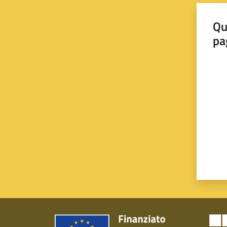
Qu
pa
Valut