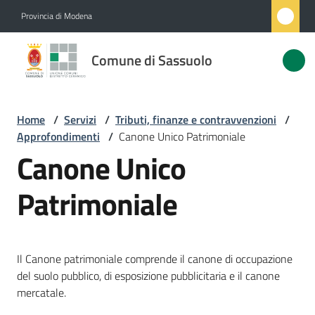
Vai al contenuto
Vai alla navigazione
Vai al footer
Provincia di Modena
Comune
Comune di Sassuolo
di
Sassuolo
Home
/
Servizi
/
Tributi, finanze e contravvenzioni
/
Approfondimenti
/
Canone Unico Patrimoniale
Amministrazione
Canone Unico
Novità
Patrimoniale
Servizi
Menu selezionato
Il Canone patrimoniale comprende il canone di occupazione
Vivere
del suolo pubblico, di esposizione pubblicitaria e il canone
Sassuolo
mercatale.