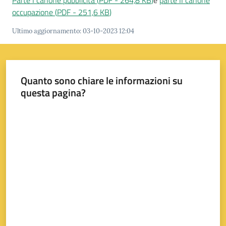
Parte I canone pubblicità
(
PDF
-
264,8 KB
)
e
parte II canone
s
occupazione
(
PDF
-
251,6 KB
)
i
t
Ultimo aggiornamento
:
03-10-2023 12:04
S
a
s
s
Quanto sono chiare le informazioni su
u
questa pagina?
o
l
Valuta da 1 a 5 stelle
o
Tutti
gli
argomenti...
Seguici