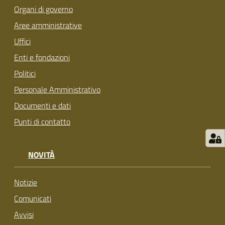
s
Organi di governo
i
Aree amministrative
t
S
Uffici
a
Enti e fondazioni
s
Politici
s
u
Personale Amministrativo
o
Documenti e dati
l
Punti di contatto
o
Tutti
NOVITÀ
gli
argomenti...
Notizie
Comunicati
Avvisi
Seguici