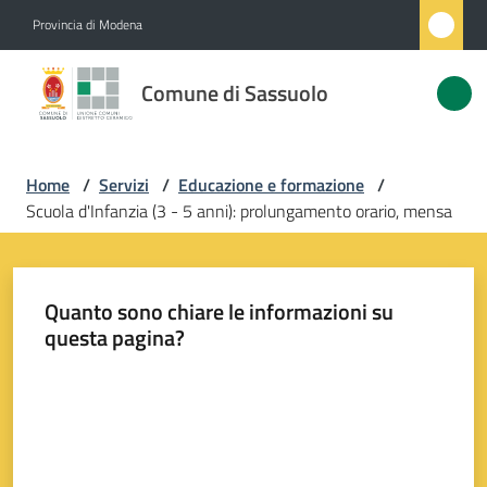
Vai al contenuto
Vai alla navigazione
Vai al footer
Provincia di Modena
Comune
Comune di Sassuolo
di
Sassuolo
Home
/
Servizi
/
Educazione e formazione
/
Scuola d'Infanzia (3 - 5 anni): prolungamento orario, mensa
Amministrazione
Novità
Quanto sono chiare le informazioni su
questa pagina?
Servizi
Menu selezionato
Valuta da 1 a 5 stelle
Vivere
Sassuolo