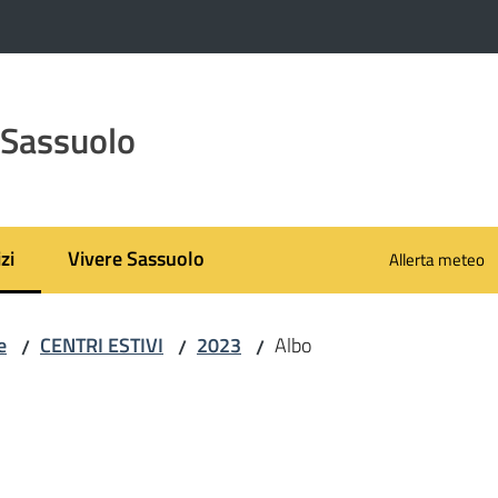
 Sassuolo
zi
Vivere Sassuolo
Allerta meteo
 selezionato
e
CENTRI ESTIVI
2023
Albo
/
/
/