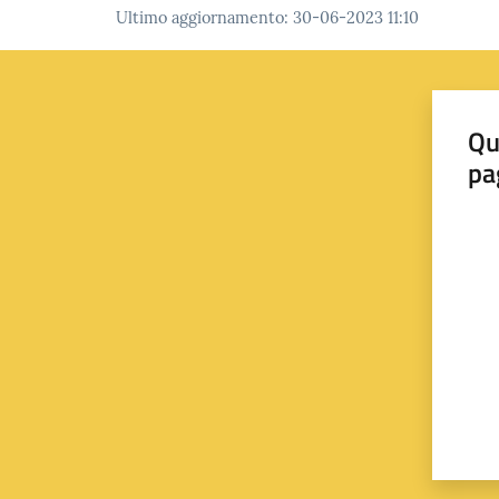
Ultimo aggiornamento
:
30-06-2023 11:10
Qu
pa
Valut