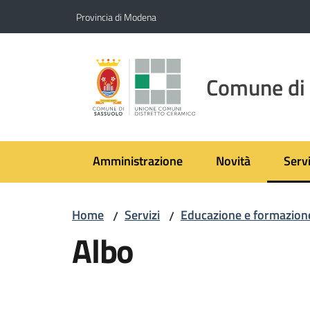
Vai al contenuto
Vai alla navigazione
Vai al footer
Provincia di Modena
Comune di
Amministrazione
Novità
Servi
Menu
Home
Servizi
Educazione e formazion
/
/
Albo