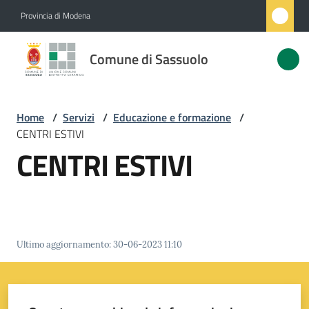
Vai al contenuto
Vai alla navigazione
Vai al footer
Provincia di Modena
Comune
Comune di Sassuolo
di
Sassuolo
Home
/
Servizi
/
Educazione e formazione
/
CENTRI ESTIVI
Amministrazione
CENTRI ESTIVI
Novità
Servizi
Menu selezionato
Ultimo aggiornamento
:
30-06-2023 11:10
Vivere
Sassuolo