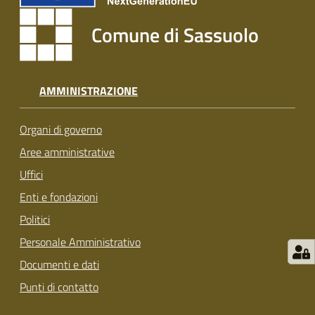
s
i
Comune di Sassuolo
t
S
a
s
AMMINISTRAZIONE
s
u
Organi di governo
o
Aree amministrative
l
o
Uffici
Enti e fondazioni
Tutti
Politici
gli
Personale Amministrativo
argomenti...
Documenti e dati
Punti di contatto
Seguici