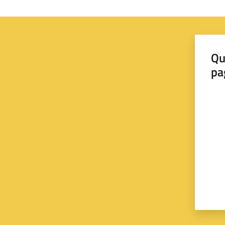
Qu
pa
Valut