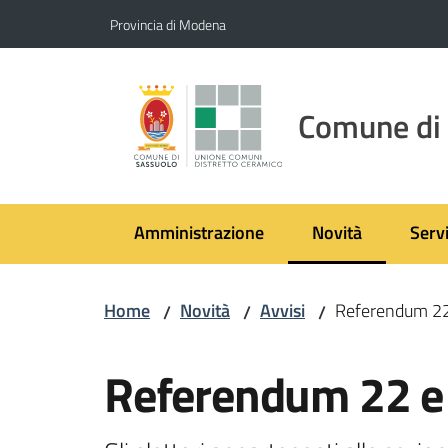
Vai al contenuto
Vai alla navigazione
Vai al footer
Provincia di Modena
Comune di
Amministrazione
Novità
Servi
Menu selezionato
Home
Novità
Avvisi
Referendum 22
/
/
/
Salta al contenuto
Referendum 22 e