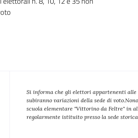
 elettorali n. 8, 10, 12 e 35 non 
voto
Contenuto
Si informa che gli elettori appartenenti alle s
subiranno variazioni della sede di voto.
Nonos
scuola elementare "Vittorino da Feltre" in alt
regolarmente istituito presso la sede storic