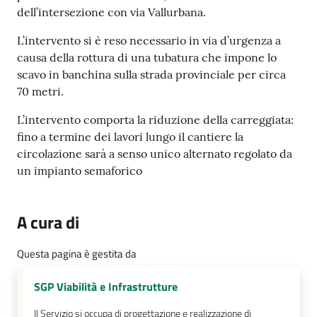
s
dell’intersezione con via Vallurbana.
i
t
L’intervento si è reso necessario in via d’urgenza a
S
causa della rottura di una tubatura che impone lo
a
scavo in banchina sulla strada provinciale per circa
s
70 metri.
s
u
L’intervento comporta la riduzione della carreggiata:
o
fino a termine dei lavori lungo il cantiere la
l
circolazione sarà a senso unico alternato regolato da
o
un impianto semaforico
Tutti
A cura di
gli
argomenti...
Questa pagina è gestita da
SGP Viabilità e Infrastrutture
Seguici
Il Servizio si occupa di progettazione e realizzazione di