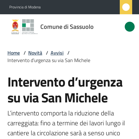
Vai al contenuto
Vai alla navigazione
Vai al footer
Provincia di Modena
Comune
Comune di Sassuolo
di
Sassuolo
Home
/
Novità
/
Avvisi
/
Intervento d’urgenza su via San Michele
Amministrazione
Intervento d’urgenza
Salta al contenuto
Novità
Menu selezionato
su via San Michele
Servizi
L’intervento comporta la riduzione della 
Vivere
carreggiata: fino a termine dei lavori lungo il 
Sassuolo
cantiere la circolazione sarà a senso unico 