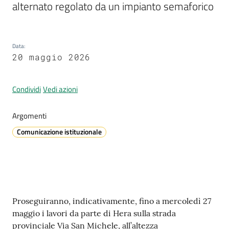
alternato regolato da un impianto semaforico
A
Data
:
l
20 maggio 2026
l
e
Condividi
Vedi azioni
r
t
a
Argomenti
m
Comunicazione istituzionale
e
t
e
o
Contenuto
Proseguiranno, indicativamente, fino a mercoledì 27
V
maggio i lavori da parte di Hera sulla strada
i
provinciale Via San Michele, all’altezza