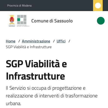
Vai al contenuto
Vai alla navigazione
Vai al footer
Provincia di Modena
Comune
Comune di Sassuolo
di
Sassuolo
Home
/
Amministrazione
/
Uffici
/
SGP Viabilità e Infrastrutture
Amministrazione
Menu selezionato
SGP Viabilità e
Salta al contenuto
Novità
Infrastrutture
Servizi
Il Servizio si occupa di progettazione e 
Vivere
realizzazione di interventi di trasformazione 
Sassuolo
urbana.