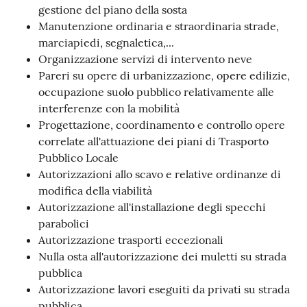
s
gestione del piano della sosta
i
Manutenzione ordinaria e straordinaria strade,
t
marciapiedi, segnaletica,...
S
Organizzazione servizi di intervento neve
a
Pareri su opere di urbanizzazione, opere edilizie,
s
occupazione suolo pubblico relativamente alle
s
interferenze con la mobilità
u
Progettazione, coordinamento e controllo opere
o
correlate all'attuazione dei piani di Trasporto
l
Pubblico Locale
o
Autorizzazioni allo scavo e relative ordinanze di
modifica della viabilità
Tutti
Autorizzazione all'installazione degli specchi
gli
parabolici
argomenti...
Autorizzazione trasporti eccezionali
Nulla osta all'autorizzazione dei muletti su strada
pubblica
Autorizzazione lavori eseguiti da privati su strada
Seguici
pubblica