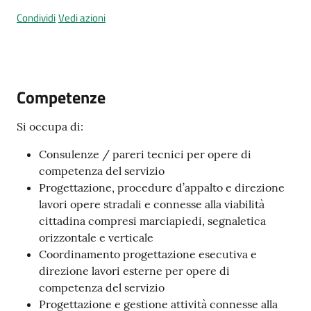
Condividi
Vedi azioni
A
l
l
Competenze
e
r
Si occupa di:
t
Consulenze / pareri tecnici per opere di
a
competenza del servizio
m
Progettazione, procedure d’appalto e direzione
e
lavori opere stradali e connesse alla viabilità
t
cittadina compresi marciapiedi, segnaletica
e
orizzontale e verticale
o
Coordinamento progettazione esecutiva e
direzione lavori esterne per opere di
V
competenza del servizio
i
Progettazione e gestione attività connesse alla