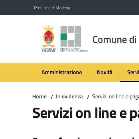
Vai al contenuto
Vai alla navigazione
Vai al footer
Provincia di Modena
Comune di
Amministrazione
Novità
Servi
Menu
Home
In evidenza
Servizi on line e p
/
/
Servizi on line e