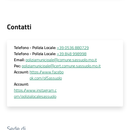
su
Contatti
Telefono
- Polizia Locale
:
+39 0536 880729
Telefono
- Polizia Locale
:
+39 848 998998
Email
:
poliziamunicipale@comune.sassuolo.mo.it
Pec
:
poliziamunicipale@cert.comune.sassuolo.mo.it
Account
:
https://www.facebo
ok.com/plSassuolo
Account
:
https://www.instagram.c
om/polizialocalesassuolo
Sede di