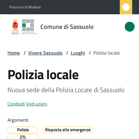
Vai al contenuto
Vai alla navigazione
Vai al footer
Provincia di Modena
Comune
Comune di Sassuolo
di
Sassuolo
Home
/
Vivere Sassuolo
/
Luoghi
/
Polizia locale
Amministrazione
Polizia locale
Salta al contenuto
Novità
Nuova sede della Polizia Locale di Sassuolo
Servizi
Condividi
Vedi azioni
Vivere
Argomenti
Sassuolo
Polizia
Risposta alle emergenze
Menu selezionato
ZTL