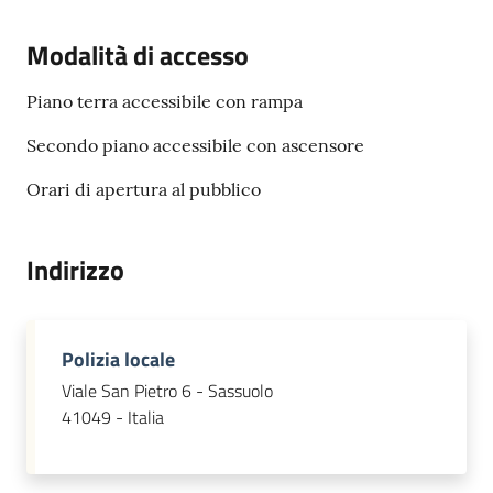
s
i
Modalità di accesso
t
S
Piano terra accessibile con rampa
a
s
Secondo piano accessibile con ascensore
s
u
Orari di apertura al pubblico
o
l
Indirizzo
o
Tutti
Polizia locale
gli
argomenti...
Viale San Pietro 6 - Sassuolo
41049 - Italia
Seguici