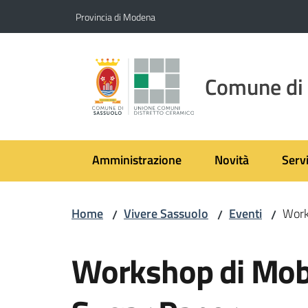
Vai al contenuto
Vai alla navigazione
Vai al footer
Provincia di Modena
Comune di
Amministrazione
Novità
Servi
Home
Vivere Sassuolo
Eventi
Work
/
/
/
Salta al contenuto
Workshop di Mob