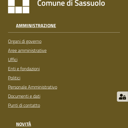
Comune di Sassuolo
s
i
t
S
AMMINISTRAZIONE
a
s
Organi di governo
s
u
Aree amministrative
o
Uffici
l
Enti e fondazioni
o
Politici
Tutti
Personale Amministrativo
gli
Documenti e dati
argomenti...
Punti di contatto
NOVITÀ
Seguici