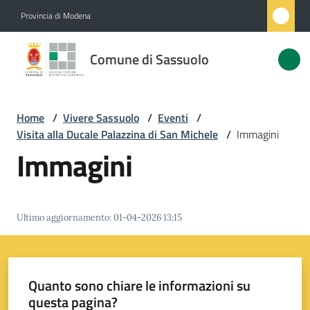
Vai al contenuto
Vai alla navigazione
Vai al footer
Provincia di Modena
Comune
Comune di Sassuolo
di
Sassuolo
Home
/
Vivere Sassuolo
/
Eventi
/
Visita alla Ducale Palazzina di San Michele
/
Immagini
Amministrazione
Immagini
Novità
Ultimo aggiornamento
:
01-04-2026 13:15
Servizi
Vivere
Sassuolo
Quanto sono chiare le informazioni su
Menu selezionato
questa pagina?