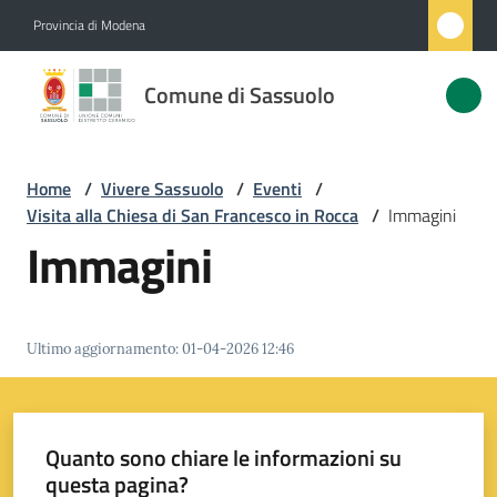
Vai al contenuto
Vai alla navigazione
Vai al footer
Provincia di Modena
Comune
Comune di Sassuolo
di
Sassuolo
Home
/
Vivere Sassuolo
/
Eventi
/
Visita alla Chiesa di San Francesco in Rocca
/
Immagini
Amministrazione
Immagini
Novità
Ultimo aggiornamento
:
01-04-2026 12:46
Servizi
Vivere
Sassuolo
Quanto sono chiare le informazioni su
Menu selezionato
questa pagina?