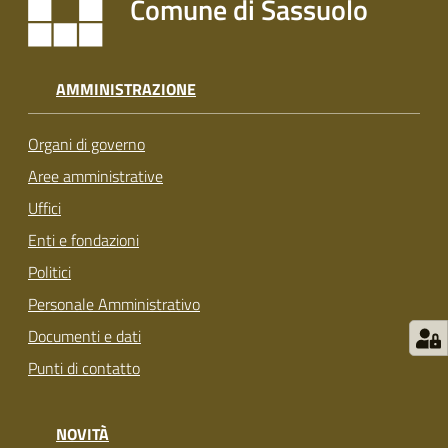
Comune di Sassuolo
s
i
t
S
AMMINISTRAZIONE
a
s
Organi di governo
s
u
Aree amministrative
o
Uffici
l
Enti e fondazioni
o
Politici
Tutti
Personale Amministrativo
gli
Documenti e dati
argomenti...
Punti di contatto
NOVITÀ
Seguici