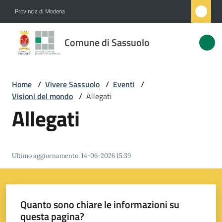
Vai al contenuto
Vai alla navigazione
Vai al footer
Provincia di Modena
Comune
Comune di Sassuolo
di
Sassuolo
Home
/
Vivere Sassuolo
/
Eventi
/
Visioni del mondo
/
Allegati
Amministrazione
Allegati
Novità
Ultimo aggiornamento
:
14-06-2026 15:39
Servizi
Vivere
Sassuolo
Quanto sono chiare le informazioni su
Menu selezionato
questa pagina?