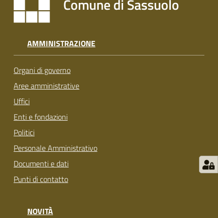
Comune di Sassuolo
s
i
t
S
AMMINISTRAZIONE
a
s
Organi di governo
s
u
Aree amministrative
o
Uffici
l
Enti e fondazioni
o
Politici
Tutti
Personale Amministrativo
gli
Documenti e dati
argomenti...
Punti di contatto
NOVITÀ
Seguici