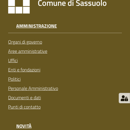
Comune di Sassuolo
s
i
t
S
AMMINISTRAZIONE
a
s
Organi di governo
s
u
Aree amministrative
o
Uffici
l
Enti e fondazioni
o
Politici
Tutti
Personale Amministrativo
gli
Documenti e dati
argomenti...
Punti di contatto
NOVITÀ
Seguici