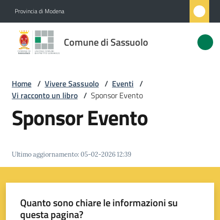
Vai al contenuto
Vai alla navigazione
Vai al footer
Provincia di Modena
Comune
Comune di Sassuolo
di
Sassuolo
Home
/
Vivere Sassuolo
/
Eventi
/
Vi racconto un libro
/
Sponsor Evento
Amministrazione
Sponsor Evento
Novità
Ultimo aggiornamento
:
05-02-2026 12:39
Servizi
Vivere
Sassuolo
Quanto sono chiare le informazioni su
Menu selezionato
questa pagina?