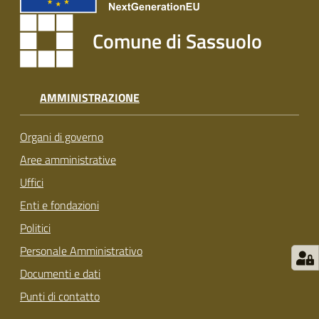
s
i
Comune di Sassuolo
t
S
a
s
AMMINISTRAZIONE
s
u
Organi di governo
o
l
Aree amministrative
o
Uffici
Enti e fondazioni
Tutti
Politici
gli
argomenti...
Personale Amministrativo
Documenti e dati
Punti di contatto
Seguici