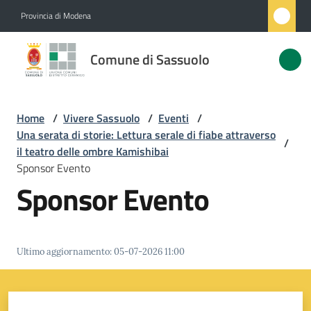
Vai al contenuto
Vai alla navigazione
Vai al footer
Provincia di Modena
Comune
Comune di Sassuolo
di
Sassuolo
Home
/
Vivere Sassuolo
/
Eventi
/
Una serata di storie: Lettura serale di fiabe attraverso
/
Amministrazione
il teatro delle ombre Kamishibai
Sponsor Evento
Sponsor Evento
Novità
Servizi
Ultimo aggiornamento
:
05-07-2026 11:00
Vivere
Sassuolo
Menu selezionato