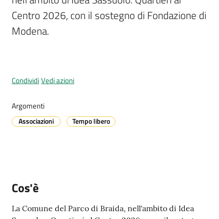
Centro 2026, con il sostegno di Fondazione di 
Modena.
A
l
l
e
Condividi
Vedi azioni
r
t
Argomenti
a
m
Associazioni
Tempo libero
e
t
e
o
Cos'è
V
i
La Comune del Parco di Braida, nell'ambito di Idea