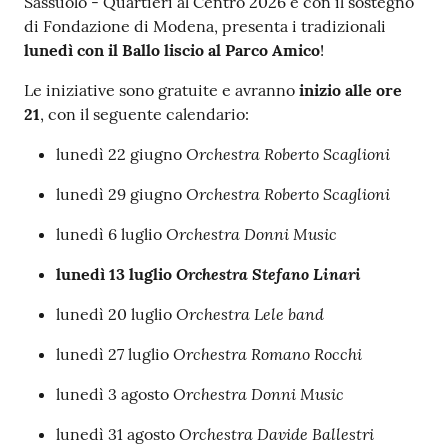
s
Sassuolo - Quartieri al Centro 2026 e con il sostegno
i
di Fondazione di Modena, presenta i tradizionali
t
lunedì con il Ballo liscio al Parco Amico
!
S
Le iniziative sono gratuite e avranno
inizio alle ore
a
21
, con il seguente calendario:
s
s
Orchestra Roberto Scaglioni
lunedì 22 giugno
u
Orchestra Roberto Scaglioni
o
lunedì 29 giugno
l
Orchestra Donni Music
lunedì 6 luglio
o
Orchestra Stefano Linari
lunedì 13 luglio
Tutti
Orchestra Lele band
lunedì 20 luglio
gli
argomenti...
Orchestra Romano Rocchi
lunedì 27 luglio
Orchestra Donni Music
lunedì 3 agosto
Orchestra Davide Ballestri
lunedì 31 agosto
Seguici