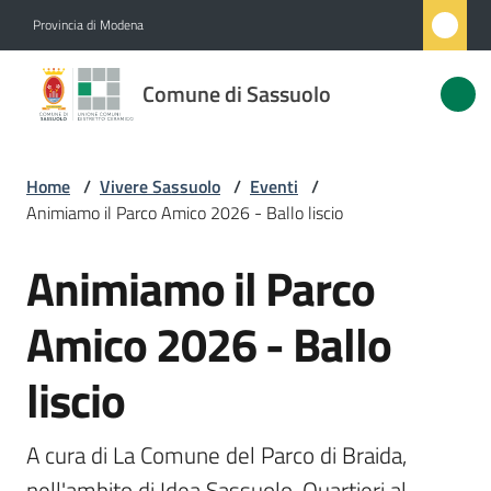
Vai al contenuto
Vai alla navigazione
Vai al footer
Provincia di Modena
Comune
Comune di Sassuolo
di
Sassuolo
Home
/
Vivere Sassuolo
/
Eventi
/
Animiamo il Parco Amico 2026 - Ballo liscio
Amministrazione
Animiamo il Parco
Salta al contenuto
Novità
Amico 2026 - Ballo
Servizi
liscio
Vivere
Sassuolo
A cura di La Comune del Parco di Braida, 
Menu selezionato
nell'ambito di Idea Sassuolo. Quartieri al 