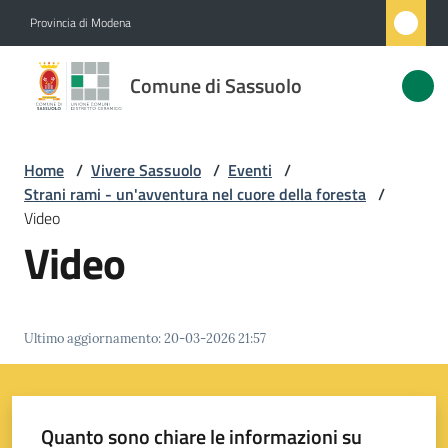
Vai al contenuto
Vai alla navigazione
Vai al footer
Provincia di Modena
Comune
Comune di Sassuolo
di
Sassuolo
Home
/
Vivere Sassuolo
/
Eventi
/
Strani rami - un'avventura nel cuore della foresta
/
Amministrazione
Video
Video
Novità
Servizi
Ultimo aggiornamento
:
20-03-2026 21:57
Vivere
Sassuolo
Menu selezionato
Quanto sono chiare le informazioni su