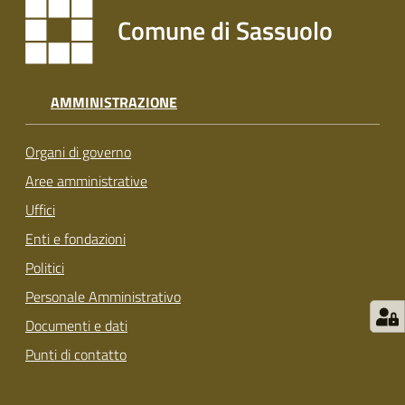
s
Comune di Sassuolo
i
t
S
a
AMMINISTRAZIONE
s
s
Organi di governo
u
o
Aree amministrative
l
Uffici
o
Enti e fondazioni
Politici
Tutti
gli
Personale Amministrativo
argomenti...
Documenti e dati
Punti di contatto
Seguici