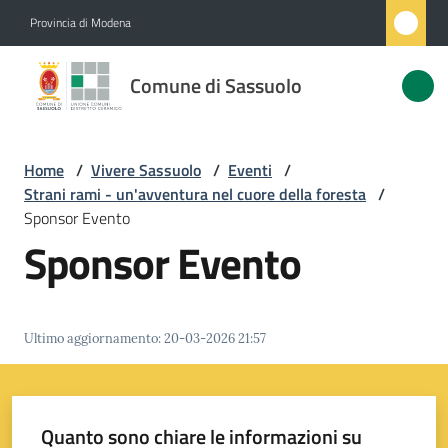
Vai al contenuto
Vai alla navigazione
Vai al footer
Provincia di Modena
Comune
Comune di Sassuolo
di
Sassuolo
Home
/
Vivere Sassuolo
/
Eventi
/
Strani rami - un'avventura nel cuore della foresta
/
Amministrazione
Sponsor Evento
Sponsor Evento
Novità
Servizi
Ultimo aggiornamento
:
20-03-2026 21:57
Vivere
Sassuolo
Menu selezionato
Quanto sono chiare le informazioni su