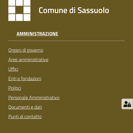
s
Comune di Sassuolo
i
t
S
a
AMMINISTRAZIONE
s
s
Organi di governo
u
o
Aree amministrative
l
Uffici
o
Enti e fondazioni
Politici
Tutti
gli
Personale Amministrativo
argomenti...
Documenti e dati
Punti di contatto
Seguici