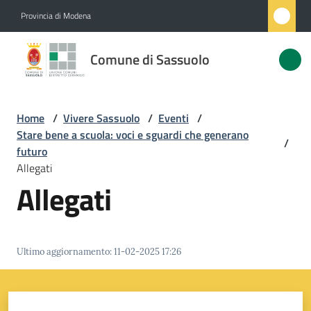
Vai al contenuto
Vai alla navigazione
Vai al footer
Provincia di Modena
Comune
Comune di Sassuolo
di
Sassuolo
Home
/
Vivere Sassuolo
/
Eventi
/
Stare bene a scuola: voci e sguardi che generano
/
Amministrazione
futuro
Allegati
Allegati
Novità
Servizi
Ultimo aggiornamento
:
11-02-2025 17:26
Vivere
Sassuolo
Menu selezionato