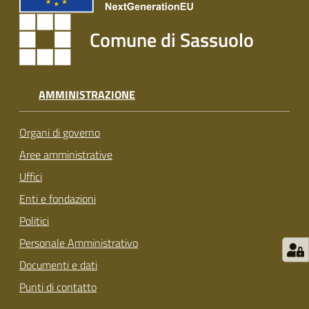
s
i
Comune di Sassuolo
t
S
a
s
AMMINISTRAZIONE
s
u
Organi di governo
o
l
Aree amministrative
o
Uffici
Enti e fondazioni
Tutti
Politici
gli
argomenti...
Personale Amministrativo
Documenti e dati
Punti di contatto
Seguici