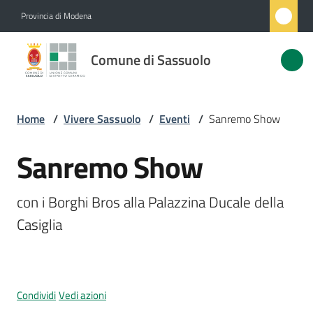
Vai al contenuto
Vai alla navigazione
Vai al footer
Provincia di Modena
Comune
Comune di Sassuolo
di
Sassuolo
Home
/
Vivere Sassuolo
/
Eventi
/
Sanremo Show
Amministrazione
Sanremo Show
Salta al contenuto
Novità
con i Borghi Bros alla Palazzina Ducale della 
Casiglia
Servizi
Vivere
Sassuolo
Condividi
Vedi azioni
Menu selezionato