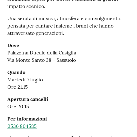
s
impatto scenico.
i
t
Una serata di musica, atmosfera e coinvolgimento,
S
pensata per cantare insieme i brani che hanno
a
attraversato generazioni.
s
s
Dove
u
Palazzina Ducale della Casiglia
o
Via Monte Santo 38 – Sassuolo
l
Quando
o
Martedì 7 luglio
Ore 21.15
Tutti
gli
Apertura cancelli
argomenti...
Ore 20.15
Per informazioni
0536 804585
Seguici