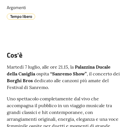
Argomenti
Tempo libero
A
l
l
e
r
Cos'è
t
a
Martedì 7 luglio, alle ore 21.15, la
Palazzina Ducale
m
della Casiglia
ospita
“Sanremo Show”
, il concerto dei
e
Borghi Bros
dedicato alle canzoni più amate del
t
Festival di Sanremo.
e
o
Uno spettacolo completamente dal vivo che
accompagna il pubblico in un viaggio musicale tra
grandi classici e hit contemporanee, con
V
arrangiamenti originali, energia, eleganza e una voce
i
femminile ospite per duetti e momenti di grande