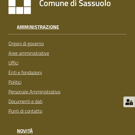
Comune di Sassuolo
s
i
t
S
AMMINISTRAZIONE
a
s
Organi di governo
s
u
Aree amministrative
o
Uffici
l
Enti e fondazioni
o
Politici
Tutti
Personale Amministrativo
gli
Documenti e dati
argomenti...
Punti di contatto
NOVITÀ
Seguici