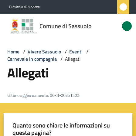
Vai al contenuto
Vai alla navigazione
Vai al footer
Provincia di Modena
Comune
Comune di Sassuolo
di
Sassuolo
Home
/
Vivere Sassuolo
/
Eventi
/
Carnevale in compagnia
/
Allegati
Amministrazione
Allegati
Novità
Ultimo aggiornamento
:
06-11-2025 11:03
Servizi
Vivere
Sassuolo
Quanto sono chiare le informazioni su
Menu selezionato
questa pagina?