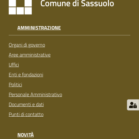
Comune di Sassuolo
s
i
t
S
AMMINISTRAZIONE
a
s
Organi di governo
s
u
Aree amministrative
o
Uffici
l
Enti e fondazioni
o
Politici
Tutti
Personale Amministrativo
gli
Documenti e dati
argomenti...
Punti di contatto
NOVITÀ
Seguici