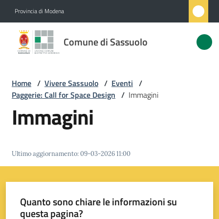
Vai al contenuto
Vai alla navigazione
Vai al footer
Provincia di Modena
Comune
Comune di Sassuolo
di
Sassuolo
Home
/
Vivere Sassuolo
/
Eventi
/
Paggerie: Call for Space Design
/
Immagini
Amministrazione
Immagini
Novità
Ultimo aggiornamento
:
09-03-2026 11:00
Servizi
Vivere
Sassuolo
Quanto sono chiare le informazioni su
Menu selezionato
questa pagina?