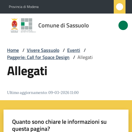
Vai al contenuto
Vai alla navigazione
Vai al footer
Provincia di Modena
Comune
Comune di Sassuolo
di
Sassuolo
Home
/
Vivere Sassuolo
/
Eventi
/
Paggerie: Call for Space Design
/
Allegati
Amministrazione
Allegati
Novità
Ultimo aggiornamento
:
09-03-2026 11:00
Servizi
Vivere
Sassuolo
Quanto sono chiare le informazioni su
Menu selezionato
questa pagina?