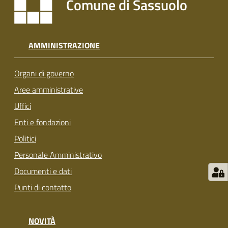
Comune di Sassuolo
s
i
t
S
AMMINISTRAZIONE
a
s
Organi di governo
s
u
Aree amministrative
o
Uffici
l
Enti e fondazioni
o
Politici
Tutti
Personale Amministrativo
gli
Documenti e dati
argomenti...
Punti di contatto
NOVITÀ
Seguici