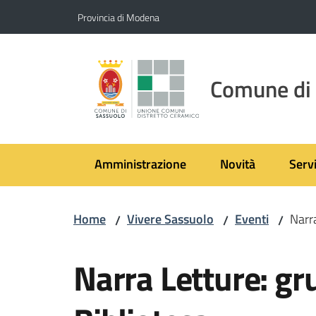
Vai al contenuto
Vai alla navigazione
Vai al footer
Provincia di Modena
Comune di
Amministrazione
Novità
Servi
Home
Vivere Sassuolo
Eventi
Narra
/
/
/
Salta al contenuto
Narra Letture: gru