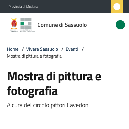
Vai al contenuto
Vai alla navigazione
Vai al footer
Provincia di Modena
Comune
Comune di Sassuolo
di
Sassuolo
Home
/
Vivere Sassuolo
/
Eventi
/
Mostra di pittura e fotografia
Amministrazione
Mostra di pittura e
Salta al contenuto
Novità
fotografia
Servizi
A cura del circolo pittori Cavedoni
Vivere
Sassuolo
Menu selezionato