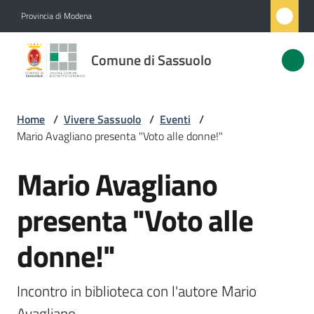
Vai al contenuto
Vai alla navigazione
Vai al footer
Provincia di Modena
Comune
Comune di Sassuolo
di
Sassuolo
Home
/
Vivere Sassuolo
/
Eventi
/
Mario Avagliano presenta "Voto alle donne!"
Amministrazione
Mario Avagliano
Salta al contenuto
Novità
presenta "Voto alle
Servizi
donne!"
Vivere
Sassuolo
Incontro in biblioteca con l'autore Mario 
Menu selezionato
Avagliano