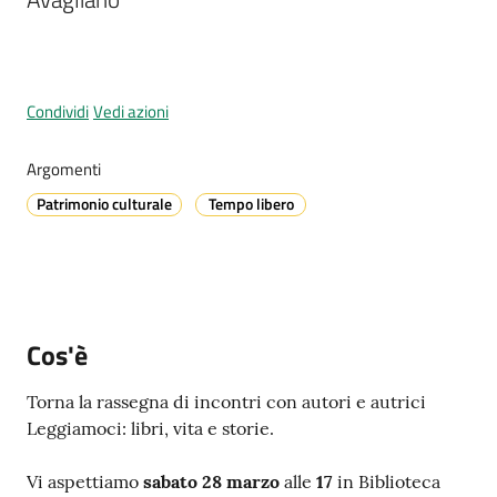
A
Condividi
Vedi azioni
l
l
e
Argomenti
r
Patrimonio culturale
Tempo libero
t
a
m
e
t
Cos'è
e
o
Torna la rassegna di incontri con autori e autrici
Leggiamoci: libri, vita e storie.
V
i
Vi aspettiamo
sabato 28 marzo
alle
17
in Biblioteca