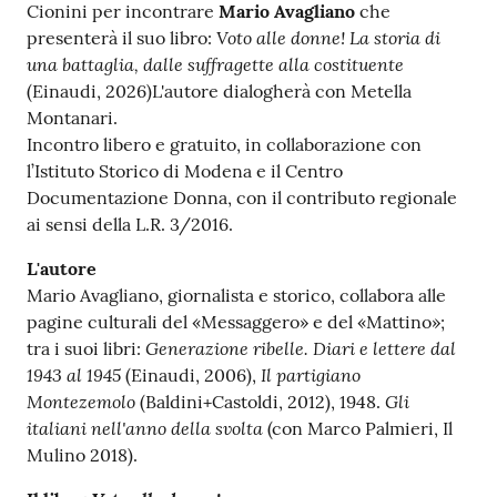
s
Cionini per incontrare
Mario Avagliano
che
i
V
oto alle donne!
La storia di
presenterà il suo libro:
t
una battaglia, dalle suffragette alla costituente
S
(Einaudi, 2026)L'autore dialogherà con Metella
a
Montanari.
s
Incontro libero e gratuito, in collaborazione con
s
l’Istituto Storico di Modena e il Centro
u
Documentazione Donna, con il contributo regionale
o
ai sensi della L.R. 3/2016.
l
o
L'autore
Mario Avagliano, giornalista e storico, collabora alle
pagine culturali del «Messaggero» e del «Mattino»;
Tutti
Generazione ribelle. Diari e lettere dal
tra i suoi libri:
gli
1943 al 1945
Il partigiano
(Einaudi, 2006),
argomenti...
Montezemolo
Gli
(Baldini+Castoldi, 2012), 1948.
italiani nell'anno della svolta
(con Marco Palmieri, Il
Mulino 2018).
Seguici