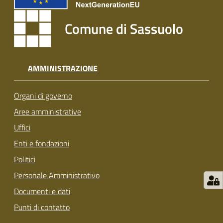
s
i
Comune di Sassuolo
t
S
a
s
AMMINISTRAZIONE
s
u
Organi di governo
o
l
Aree amministrative
o
Uffici
Enti e fondazioni
Tutti
Politici
gli
argomenti...
Personale Amministrativo
Documenti e dati
Punti di contatto
Seguici