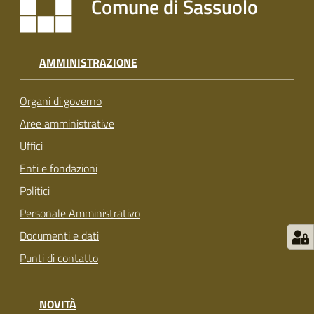
Comune di Sassuolo
s
i
t
S
AMMINISTRAZIONE
a
s
Organi di governo
s
u
Aree amministrative
o
Uffici
l
Enti e fondazioni
o
Politici
Tutti
Personale Amministrativo
gli
Documenti e dati
argomenti...
Punti di contatto
NOVITÀ
Seguici