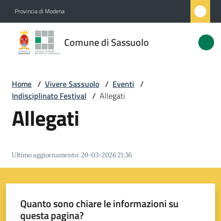
Vai al contenuto
Vai alla navigazione
Vai al footer
Provincia di Modena
Comune
Comune di Sassuolo
di
Sassuolo
Home
/
Vivere Sassuolo
/
Eventi
/
Indisciplinato Festival
/
Allegati
Amministrazione
Allegati
Novità
Ultimo aggiornamento
:
20-03-2026 21:36
Servizi
Vivere
Sassuolo
Quanto sono chiare le informazioni su
Menu selezionato
questa pagina?