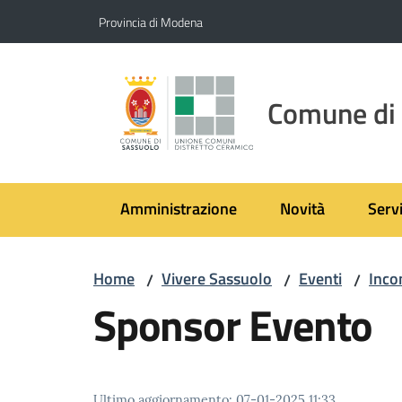
Vai al contenuto
Vai alla navigazione
Vai al footer
Provincia di Modena
Comune di
Amministrazione
Novità
Servi
Home
Vivere Sassuolo
Eventi
Inco
/
/
/
Sponsor Evento
Ultimo aggiornamento
:
07-01-2025 11:33