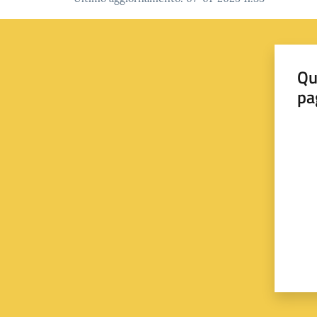
Qu
pa
Valut