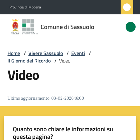
Vai al contenuto
Vai alla navigazione
Vai al footer
Provincia di Modena
Comune
Comune di Sassuolo
di
Sassuolo
Home
/
Vivere Sassuolo
/
Eventi
/
Il Giorno del Ricordo
/
Video
Amministrazione
Video
Novità
Ultimo aggiornamento
:
03-02-2026 16:00
Servizi
Vivere
Sassuolo
Quanto sono chiare le informazioni su
Menu selezionato
questa pagina?