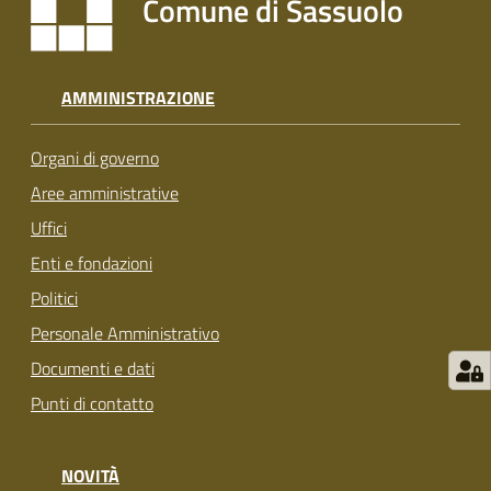
Comune di Sassuolo
s
i
t
S
AMMINISTRAZIONE
a
s
Organi di governo
s
u
Aree amministrative
o
Uffici
l
Enti e fondazioni
o
Politici
Tutti
Personale Amministrativo
gli
Documenti e dati
argomenti...
Punti di contatto
NOVITÀ
Seguici