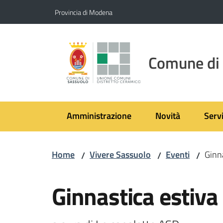
Vai al contenuto
Vai alla navigazione
Vai al footer
Provincia di Modena
Comune di
Amministrazione
Novità
Servi
Home
Vivere Sassuolo
Eventi
Ginna
/
/
/
Salta al contenuto
Ginnastica estiva