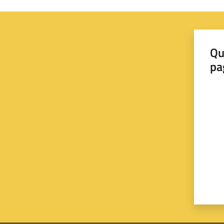
Qu
pa
Valut