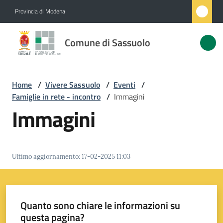
Vai al contenuto
Vai alla navigazione
Vai al footer
Provincia di Modena
Comune
Comune di Sassuolo
di
Sassuolo
Home
/
Vivere Sassuolo
/
Eventi
/
Famiglie in rete - incontro
/
Immagini
Amministrazione
Immagini
Novità
Ultimo aggiornamento
:
17-02-2025 11:03
Servizi
Vivere
Sassuolo
Quanto sono chiare le informazioni su
Menu selezionato
questa pagina?