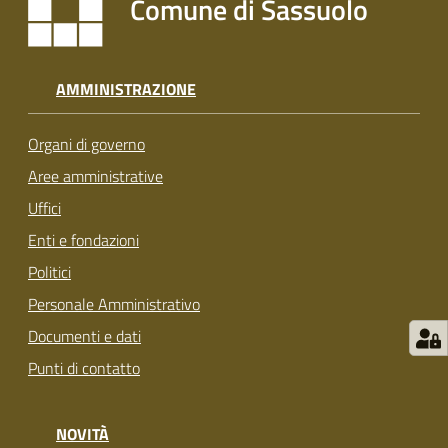
Comune di Sassuolo
s
i
t
S
AMMINISTRAZIONE
a
s
Organi di governo
s
u
Aree amministrative
o
Uffici
l
Enti e fondazioni
o
Politici
Tutti
Personale Amministrativo
gli
Documenti e dati
argomenti...
Punti di contatto
NOVITÀ
Seguici